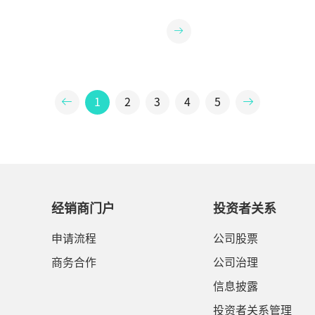
个人的生活质量。但是对于初次使
抵抗能力弱，容易引发流感等呼吸
清单：设备运行有无异常声音？压
的“酷刑”三连：叠压：可能导致
户来说，可能会遇到一些机器使用
病。
定？加湿效果是否如初？上次深度
响气密。烘烤（暖气、阳光）：电
今天我们就来说说这些可能存在的
半年？如满足上述任意一条，那建
高温是老化加速器。憋屈：进气孔
法。
机换件的深度清洁保养深度保养四
器“呼吸”困难，效率低下。✅ 
洁风机气路——清除内部积尘，确保
一个“VIP座位”：稳固、平坦、
稳定彻底清除水垢——去除顽固水
桌面，四周留出至少一拳空间，让
效果，消除细菌温床更换过滤棉
第四宗罪：湿化器“瞎折腾”真相
1
2
3
4
5
屏障，确保吸入空气洁净全方位性
水”：水垢很快糊满底板，加热效
括压力精度、气流稳定性、密封性
理还可能滋生军团菌。“水没用完
确保设备运行可靠（日常清洁可在
静止的温水是细菌乐园！“干脆不
保养建议每半年由专业人员操作。
事”：干烧会损坏湿化器，且干燥
导，请联系BMC瑞迈特授权服务中
呼吸道。✅ 正确操作：只加纯净
004235进行详细咨询。）PART 4
天换水，每周洗罐。根据季节和医
区，千万要避开！❌ 用酒精或强力
合适档位，别干烧也别过度湿化。
经销商门户
投资者关系
罩（会损伤硅胶材质）❌ 管路未完
的精心呵护换来的将是更纯净的空
（易滋生细菌）❌ 忽略过滤棉更换
治疗以及更长久、更经济的陪伴BM
申请流程
公司股票
量和设备性能）❌ 试图水洗主机
到家*本文仅为科普知识分享，不
卸部件）❌ 只做表面清洁，忽视内
疗建议。医疗器械的选择和使用，
商务合作
公司治理
节将至给呼吸机一次从内到外的清
呼吸治疗师指导下进行。
信息披露
自己一份安心的健康保障愿每位用
、顺畅的呼吸中迎接健康新的一年
投资者关系管理