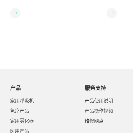
却在选购上犯了难为了真正解决大家在选购时的
题，还能提高
单纯OSA、打鼾、上气道阻力综合征。肺病呼吸
深度保养自查
顾虑与需求我们深扒大量真实测评硬核整理出一
用呼吸机的用
机（以提高通气量为核心功能）肺病机通过较高
力输出是否稳
份家用呼吸机选购避坑指南 没有复杂术语，全是
方面的问题，
的吸气正压（IPAP）辅助进气，较低的呼气正压
保养是否超过
干货要点，快快码住！避坑第一条：算法不智能
问题和解决办
（EPAP）维持气道及肺泡开放、改善氧合；IPA
议进行一次拆
= “无效治疗”核心坑点：呼吸机只会“傻吹
P与EPAP的压差则有助于增加通气量，促进二氧
大核心：清
气”，分不清呼吸暂停的真正原因。踩坑后果：
化碳排出，从而减轻呼吸肌疲劳。常用模式：
压力输出精准
可能误判病情，错误加压，导致使用者被呛醒，
S/T模式其他模式：CPAP、S、T模式进阶模式：
垢，保证加湿
睡眠更碎片化。✅ 如何避坑：关注产品算法对呼
SVAPS、PCV模式一般适用： 慢阻肺、限制性肺
——更新空气
吸事件识别的准确率。优选选择能智能区分不同
病、神经肌肉疾病、肥胖低通气综合征。03 睡眠
能检测——包
类型呼吸事件并采取正确应对策略的设备。这是
机和肺病机，千万别互换“身份”去使用慢阻肺
等8项检测，
疗效与安全的根本。避坑第二条：舒适度差 = 闲
（COPD）不建议单独使用睡眠机睡眠机只
家进行，深度
置“吃灰”核心坑点：噪音大、送气干燥、面罩
管“撑开气道”，不管“帮你呼气”。如果只用
如需服务或指
压迫、呼吸有对抗感。踩坑后果：孝心变成
普通睡眠机，不仅治疗效果不佳，还可能因增加
心或拨打4008
了“刑具”。使用体验差，父母抗拒佩戴，孝心
呼气阻力而提升二氧化碳潴留的风险，引起病情
｜这些清洁误
产品
服务支持
礼物很快被搁置。✅ 如何避坑：可以重点关注以
恶化，甚至危及生命。👉 慢阻肺 → 必须上肺病
消毒剂擦拭面
下四点静音：运行噪音最好低于30分贝。湿化：
机 单纯打鼾/OSA，也不建议用肺病机肺病机确
全干燥就使用
家用呼吸机
产品使用说明
必备自动恒温加湿，防止口鼻干燥。面罩：材质
实是睡眠机的“进阶款”——往往功能更全、力
（影响空气质
柔软、贴合，可调节，建议试戴。同步感：呼吸
气更大。但大炮打蚊子，没必要。•很多功能你根
（仅清洁可拆
氧疗产品
产品操作视频
气流顺畅自然，无“顶着吹”的感觉。避坑第三
本用不上（比如呼吸频率、目标潮气量）•价格更
部深度保养春
条：数据不透明 = 治疗“开盲盒”核心坑点：用
家用雾化器
维修网点
贵，操作更复杂，属于“花冤枉钱”•👉 单纯打
洁保养就是给
完一晚，只知道“用了”，不知道“效果如
鼾/OSA → 睡眠机足够，别多花钱特殊情况：慢
户都能在清新
医用产品
何”。治疗变成盲人摸象。踩坑后果：用了几个