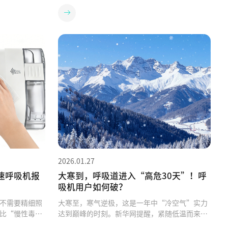
2026.01.27
速呼吸机报
大寒到，呼吸道进入“高危30天”！呼
吸机用户如何破？
不需要精细照
大寒至，寒气逆极，这是一年中“冷空气”实力
比“慢性毒
达到巅峰的时刻。新华网提醒，紧随低温而来
026年了，这
的，是呼吸道长达30天的“高危时段”[1]。科学