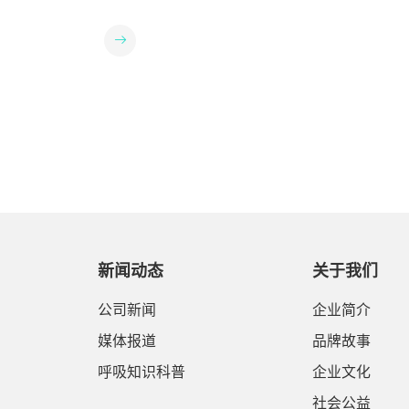
道传染性疾
暂停和低通气为特征的疾病，在临床表现上不只
外壳变形，影
入。时间规划：避开早晚低温时段，选择日间相
是打呼噜，还有其他症状。
子元件怕热，
对温暖时通风、活动。呼吸训练：建议每天2次
被堵，机
腹式呼吸练习，增强“呼吸肌铠甲”。设备适
正确操作：给它
配：建议坚持使用呼吸机，同时开启恒温湿化功
干燥、阴凉的
能。它能提供温暖湿润的气流，像给呼吸道敷
它自由呼吸。
上“恒温面膜”，极大减少冷空气刺激，预防急
：“加自来
性加重。OSA夜间挑战者：目标是“一夜安眠，
率暴跌，难清
呼吸在线！”保暖细节：睡衣领口别太紧，确保
明天继续”：
颈部温暖且无压迫。侧卧睡姿是免费的“气道支
加水，省
撑器”。湿度刚需：保持卧室温度适宜（通常建
的空气会刺激
议18-20℃）。使用具有自动温湿度控制的家用
水或蒸馏水。每
呼吸机：呼吸机始终提供温暖湿润的气流，可以
生建议，调节
完美绕过“寒冷刺激”这个诱因，保持气道湿
日常对呼吸机
润、稳定黏膜，直接预防因寒冷加重的塌陷，显
新闻动态
关于我们
气、更稳定的
著提升治疗舒适度和效果。哮喘敏感星人：核心
C 瑞迈特关爱
是“稳住，别触发！”渐进式接触：出门前先在
公司新闻
企业简介
能替代专业医
门厅适应几分钟，给呼吸道一个“温度缓冲”。
务必在医生或
必备道具：随身携带缓解药物，就像带上“呼吸
媒体报道
品牌故事
救生包”。清洁战术：室内定期清洁，减少尘螨
呼吸知识科普
企业文化
等过敏原“埋伏”。PART 3 冬季呼吸机使用核心
提示开启“冬季模式”：务必启用设备的恒温湿
社会公益