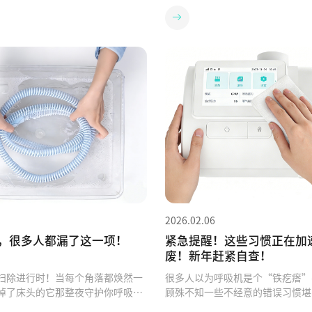
2026.02.06
，很多人都漏了这一项！
紧急提醒！这些习惯正在加
废！新年赶紧自查！
扫除进行时！当每个角落都焕然一
很多人以为呼吸机是个“铁疙瘩”
掉了床头的它那整夜守护你呼吸的
顾殊不知一些不经意的错误习惯堪
前它也需要一次彻底的“SPA”！P
药”可能正在一点点榨干它的寿命2