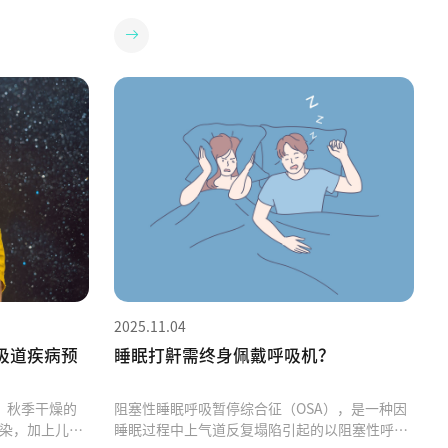
中了几条？第
告诉我们，寒冷可不是简单的物理攻击，它是一
器“负重前
套针对呼吸系统的“连招组合拳”。PART 1寒气
面具”，帮你
三连击：你的呼吸道是这样被“攻破”的第一
服役，后果很
击：瓦解“黏膜屏障”呼吸道黏膜本是湿润温暖
电机加倍努
的“护城河”，低温使其血管收缩、血流减少，
灰尘细菌可能
黏膜变得干冷脆弱。就像河面结冰，防御力大
“发烧”：散
减。这破坏了气道黏膜的天然完整性[3]。第二
。✅ 正确操
击：冻僵“纤毛卫士”气道内的纤毛原本规律摆
-2周取出弹
动，负责清扫病菌。寒冷直接降低其摆动频率，
水洗，建议每1-
相当于守城卫士集体“慢动作”，让病原体长驱
阴干后装回，
直入[1]。第三击：引爆“慢性地雷”对哮喘人
或宠物家庭更
士：冷空气是强力“触发器”，瞬间引发气道痉
主机“溺
挛、水肿，呼吸秒变“高难度模式”[6]。对慢阻
两样东西：摔
肺患者：低温加剧气道炎症和黏液分泌，本就狭
、腐蚀，甚至
窄的管道“雪上加霜”，急性加重风险激增[5]。
2025.11.04
机（那个贵盒
对OSA（睡眠呼吸暂停）患者：冷刺激可使上气
擦外壳。保持干
道黏膜充血水肿，肌肉更易塌陷，夜间呼吸暂停
吸道疾病预
睡眠打鼾需终身佩戴呼吸机？
些才是清洁重
可能更频繁、更漫长[7]。PART 2 呼吸防护“私
清洁剂彻底洗
人订制”：三种专属温暖方案慢阻肺战友：目标
，秋季干燥的
阻塞性睡眠呼吸暂停综合征（OSA），是一种因
三宗罪：常
是“平稳巡航，拒绝急刹！”户外武装：出门必
染，加上儿童
睡眠过程中上气道反复塌陷引起的以阻塞性呼吸
这是对呼吸机
戴“暖颈护”，围巾遮住口鼻，预热空气再吸