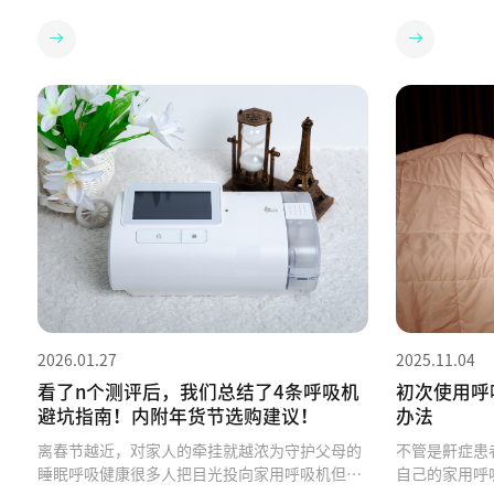
却大不同我国阻塞性睡眠呼吸暂停（OSA）患者
ART 1｜为
约1.76亿[1]，其中中重度患者约6600万[3]。我
护面罩直接接
国慢阻肺患者近1亿，40岁以上人群患病率高达1
器储存用水。
3.7%[4]。但公众对这两种疾病的认知严重不
呼吸道不适或
足：近七成患者未得到诊断，很多人甚至没听说
影响进气效率
过“睡眠呼吸暂停”这个词。其实两者有很大的
老化则影响密
不同。[2]•阻塞性睡眠呼吸暂停，简单说就是 睡
佳工作状态。
觉时呼吸道软组织松弛、气道塌陷，造成呼吸反
长呼吸机及其
复暂停，身体反复缺氧，不过肺本身没有问题。
PART 2｜
所以它的核心治疗目标是： 把塌陷的气道撑开，
拆解后用温和洗
使呼吸通畅，改善夜间缺氧。•慢阻肺，简单说就
刷接触部位，
是因气道长期阻塞，肺泡弹性下降，导致空气吸
中性洗涤剂温
不进、二氧化碳呼不出，进而引起肺功能衰退。
部完全干燥。
所以它的核心治疗目标是： 辅助通气，帮助排出
软布擦拭内壁
废气，减轻呼吸肌负担。这两类问题，需要的呼
垢去除剂与水
2026.01.27
2025.11.04
吸机完全不同。02 睡眠机 vs 肺病机：术业有专
洗干净。主机
攻睡眠呼吸机（以撑开气道为核心功能）睡眠机
进气口）。过滤
看了n个测评后，我们总结了4条呼吸机
初次使用呼
会输出一个持续或自动调节的正压气流， 把睡眠
呼吸机来次“
避坑指南！内附年货节选购建议！
办法
时容易塌陷的气道撑开，从而保持气道通畅，改
法解决内部积
离春节越近，对家人的牵挂就越浓为守护父母的
不管是鼾症患
善打鼾和呼吸暂停，恢复夜间血氧水平。 常用模
车需要定期保
睡眠呼吸健康很多人把目光投向家用呼吸机但是
自己的家用呼
式：CPAP、Auto CPAP、S、Auto S模式适用：
一次专业深度