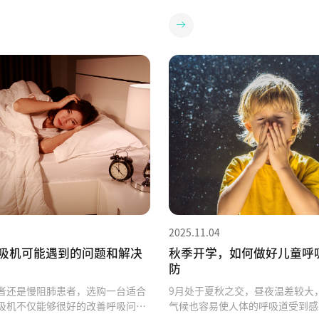
何呼吸机也需要“大扫除”？健康防
些坏习惯很多人还在做…快看看你
触面部，管路传输呼吸空气，湿化
一宗罪：滤芯“超长待机”，让机
长期不清洗易滋生细菌，可能引发
行”真相：滤芯是呼吸机的“防毒
皮肤问题。性能保障过滤棉堵塞会
挡灰尘、毛发、微颗粒。一旦超期
，水垢堆积会降低加湿效果，面罩
严重：机器“哮喘”：进气不畅，
封性。定期清洁让设备始终保持最
力，耗电又折寿。送气“加料”：
延长使用寿命适当的维护能显著延
直送你的呼吸道，本末倒置！核心
配件的使用时间，节省更换成本。
热受阻，主板和电机在高温中煎熬
基础清洁指南：4步轻松搞定面罩清洁
作：白色滤芯：不能水洗，建议每1
涤剂浸泡10-15分钟，软毛刷轻
灰，1-2个月换新。黑色滤芯：可
清水冲净，阴凉处晾干。管路清洁
2周取出，用清水轻轻揉搓干净，
水浸泡，晃动冲洗，悬挂晾干至内
依然建议1-2个月换新。（雾霾重
湿化器水罐用流动的清水清洗，用
要勤快）第二宗罪：暴力水洗——
，若有水垢，可用白醋或中性的水
水”惨案！真相：呼吸机主机最怕
进行稀释后，浸泡30分钟后彻底冲
和潮。一旦进水或受潮，极易短路
2025.11.04
与过滤棉外壳用微湿布擦拭（避开
可能无力回天。✅ 正确操作：主
棉更换。PART 3｜进阶任务：给
子）：绝对防水！ 只用微潮软布
吸机可能遇到的问题和解决
秋季开学，如何做好儿童呼
深度保养”日常清洁是基础，但无
燥、通风。管路、面罩、水罐：这
防
尘和部件性能检测等问题。就像汽
点。每天用清水冲洗，每周用中性
者还是慢阻肺患者，选购一台适合
9月处于夏秋之交，昼夜温差较大
养一样，建议呼吸机每半年也接受
一次，然后彻底晾干！别偷懒。第
吸机不仅能够很好的改善呼吸问
气候也容易使人体的呼吸道受到感
保养，确保其核心性能始终如一。
年“叠罗汉”与“蒸桑拿”真相：