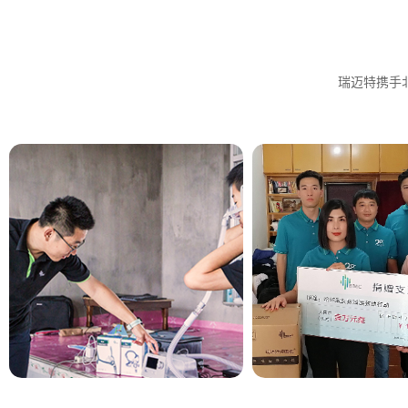
瑞迈特携手